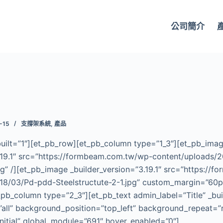
公司簡介
-15
支撐架系統
,
產品
built=”1″][et_pb_row][et_pb_column type=”1_3″][et_pb_ima
3.19.1″ src=”https://formbeam.com.tw/wp-content/uploads/
jpg” /][et_pb_image _builder_version=”3.19.1″ src=”https:/
18/03/Pd-pdd-Steelstructute-2-1.jpg” custom_margin=”60px|
pb_column type=”2_3″][et_pb_text admin_label=”Title” _bui
”all” background_position=”top_left” background_repeat=”
nitial” global_module=”691″ hover_enabled=”0″]