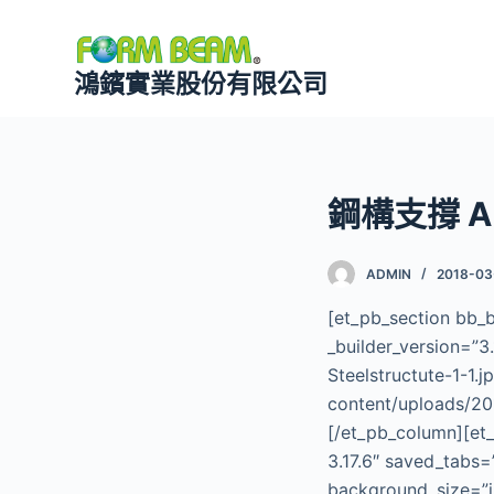
跳
至
鴻鑌實業股份有限公司
主
要
內
容
鋼構支撐 A
ADMIN
2018-03
[et_pb_section bb_
_builder_version=”
Steelstructute-1-1.
content/uploads/20
[/et_pb_column][et_
3.17.6″ saved_tabs=
background_size=”i