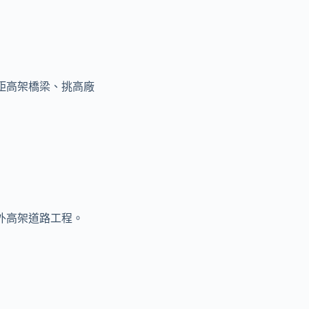
距高架橋梁、挑高廠
外高架道路工程。