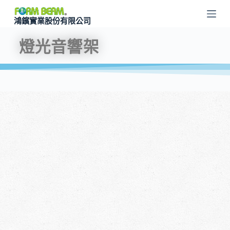
跳
鴻鑌實業股份有限公司
至
主
燈光音響架
要
內
容