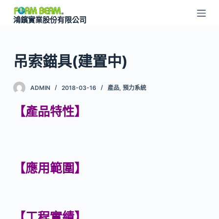
跳
鴻鑌實業股份有限公司
至
主
要
吊索錨具(建置中)
內
容
ADMIN
2018-03-16
產品
,
預力系統
【
產品特性
】
【
應用範圍
】
【
工程實績
】