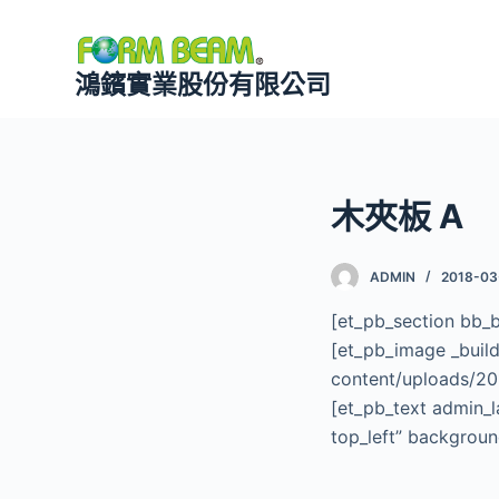
跳
至
鴻鑌實業股份有限公司
主
要
內
容
木夾板 A
ADMIN
2018-03
[et_pb_section bb_b
[et_pb_image _buil
content/uploads/20
[et_pb_text admin_l
top_left” backgroun