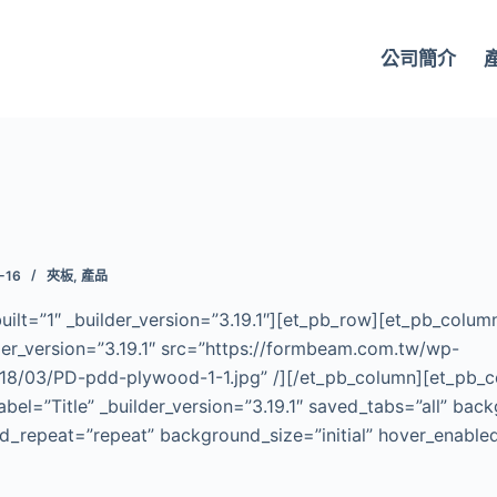
公司簡介
-16
夾板
,
產品
uilt=”1″ _builder_version=”3.19.1″][et_pb_row][et_pb_colum
der_version=”3.19.1″ src=”https://formbeam.com.tw/wp-
18/03/PD-pdd-plywood-1-1.jpg” /][/et_pb_column][et_pb_c
abel=”Title” _builder_version=”3.19.1″ saved_tabs=”all” bac
d_repeat=”repeat” background_size=”initial” hover_enable