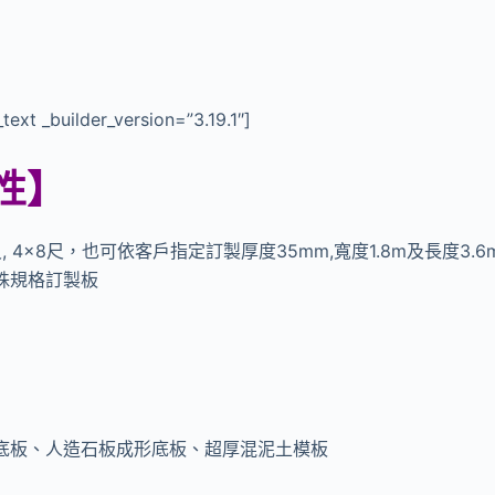
text _builder_version=”3.19.1″]
性
】
尺, 4×8尺，也可依客戶指定訂製厚度35mm,寬度1.8m及長度3
殊規格訂製板
底板、人造石板成形底板、超厚混泥土模板