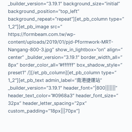
_builder_version=”3.19.1″ background_size=”initial”
background_position=”top_left”
background_repeat=”repeat”][et_pb_column type=”
1_2″][et_pb_image src=”
https://formbeam.com.tw/wp-
content/uploads/2019/01/pjd-Pformwork-MRT-
Nangang-800-3.jpg” show_in_lightbox=”on” align=”
center” _builder_version=”3.19.1″ border_width_all=”
8px” border_color_all=”#ffffff” box_shadow_style=”
preset1″ /][/et_pb_column][et_pb_column type=”
1_2″][et_pb_text admin_label=”南港捷運站”
_builder_version=”3.19.1″ header_font=”|800|||||||”
header_text_color=”#0968a3″ header_font_size=”
32px” header_letter_spacing=”2px”
custom_padding=”18px|||70px”]