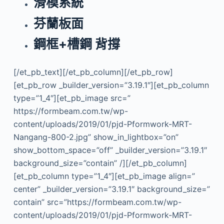
滑模系統
芬蘭板面
鋼框+槽鋼 背撐
[/et_pb_text][/et_pb_column][/et_pb_row]
[et_pb_row _builder_version=”3.19.1″][et_pb_column
type=”1_4″][et_pb_image src=”
https://formbeam.com.tw/wp-
content/uploads/2019/01/pjd-Pformwork-MRT-
Nangang-800-2.jpg” show_in_lightbox=”on”
show_bottom_space=”off” _builder_version=”3.19.1″
background_size=”contain” /][/et_pb_column]
[et_pb_column type=”1_4″][et_pb_image align=”
center” _builder_version=”3.19.1″ background_size=”
contain” src=”https://formbeam.com.tw/wp-
content/uploads/2019/01/pjd-Pformwork-MRT-