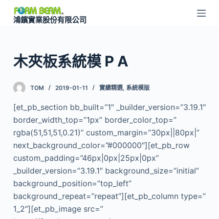
跳
鴻鑌實業股份有限公司
至
主
要
木夾板系統模 P A
內
容
TOM
2019-01-11
實績精選
,
系統模版
[et_pb_section bb_built=”1″ _builder_version=”3.19.1″
border_width_top=”1px” border_color_top=”
rgba(51,51,51,0.21)” custom_margin=”30px||80px|”
next_background_color=”#000000″][et_pb_row
custom_padding=”46px|0px|25px|0px”
_builder_version=”3.19.1″ background_size=”initial”
background_position=”top_left”
background_repeat=”repeat”][et_pb_column type=”
1_2″][et_pb_image src=”