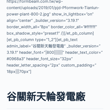
https://formbeam.com.tw/wp-
content/uploads/2019/01/pjd-Pformwork-Tianlun-
power-plant-800-2.jpg” show_in_lightbox=”on”
align=”center” _builder_version=”3.19.1″
border_width_all=”8px” border_color_all=”#ffffff”
box_shadow_style=”preset1″ /][/et_pb_column]
[et_pb_column type=”1_2″][et_pb_text
admin_label=”谷關新天輪發電廠” _builder_version=”
3.19.1″ header_font=”|800|||||||” header_text_color=”
#0968a3″ header_font_size=”32px”
header_letter_spacing=”2px” custom_padding=”
18px|||70px”]
谷關新天輪發電廠