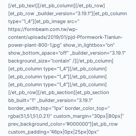
[/et_pb_text][/et_pb_column][/et_pb_row]
[et_pb_row _builder_version=”3.19.1″][et_pb_column
type=”1_4″][et_pb_image src=”
https://formbeam.com.tw/wp-
content/uploads/2019/01/pjd-Pformwork-Tianlun-
power-plant-800-1.jpg” show_in_lightbox=”on”
show_bottom_space=”off” _builder_version=”3.19.1″
background_size=”contain” /][/et_pb_column]
[et_pb_column type=”1_4″][/et_pb_column]
[et_pb_column type=”1_4″][/et_pb_column]
[et_pb_column type=”1_4″][/et_pb_column]
[/et_pb_row][/et_pb_section][et_pb_section
bb_built=”1″ _builder_version=”3.19.1″
border_width_top=”1px” border_color_top=”
rgba(51,51,51,0.21)” custom_margin=”30px||80px|”
prev_background_color=”#000000″][et_pb_row
custom_padding=”46px|0px|25px|0px”